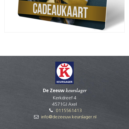
De Zeeuw
keurslager
Kerkdreef 4
4571GJ Axel
0115561413
info@dezeeuw.keurslager.nl