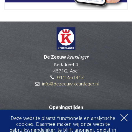
De Zeeuw
keurslager
Kerkdreef 4
4571GJ Axel
0115561413
info@dezeeuw.keurslager.nl
Openingstijden
maandag
12:00
-
17:30
Deze website plaatst functionele en analytische
dinsdag
08:30
-
17:30
cookies. Daarmee maken wij onze website
woensdag
08:30
-
12:30
gebruiksvriendelijker. Je blijft anoniem, omdat in