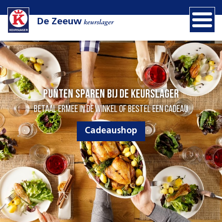
De Zeeuw
keurslager
Punten sparen bij de Keurslager
Betaal ermee in de winkel of bestel een cadeau
Cadeaushop