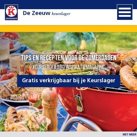
De Zeeuw
keurslager
Tips en recepten voor de zomerdagen
KEURSLAGER BBQ INSPIRATIEMAGAZINE
Gratis verkrijgbaar bij je Keurslager