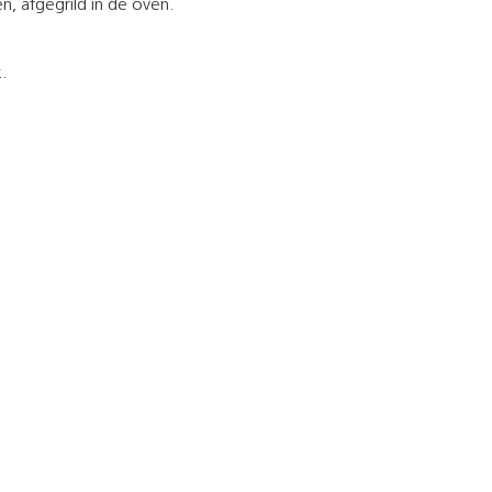
, afgegrild in de oven.
k.