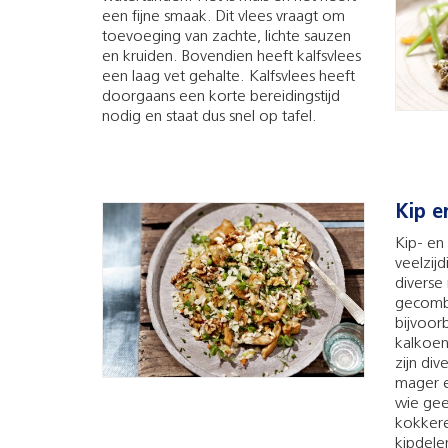
een fijne smaak. Dit vlees vraagt om
toevoeging van zachte, lichte sauzen
en kruiden. Bovendien heeft kalfsvlees
een laag vet gehalte. Kalfsvlees heeft
doorgaans een korte bereidingstijd
nodig en staat dus snel op tafel.
Kip e
Kip- en
veelzijd
diverse
gecomb
bijvoor
kalkoen
zijn div
mager e
wie gee
kokkere
kipdelen