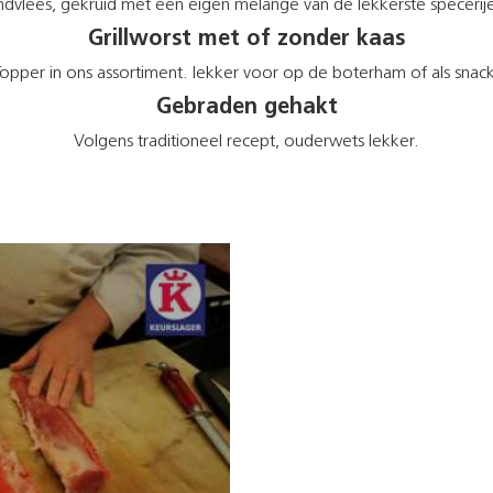
vlees, gekruid met een eigen melange van de lekkerste specerijen
Grillworst met of zonder kaas
opper in ons assortiment. lekker voor op de boterham of als snac
Gebraden gehakt
Volgens traditioneel recept, ouderwets lekker.