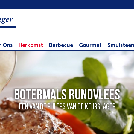
ager
r Ons
Herkomst
Barbecue
Gourmet
Smulstee
Botermals rundvlees
een van de pijlers van de Keurslager