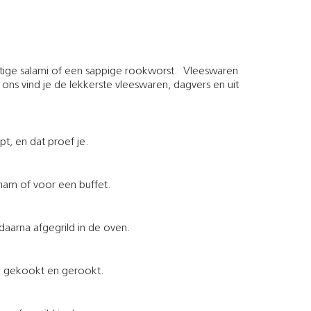
tige salami of een sappige rookworst. Vleeswaren
j ons vind je de lekkerste vleeswaren, dagvers en uit
t, en dat proef je.
rham of voor een buffet.
aarna afgegrild in de oven.
, gekookt en gerookt.