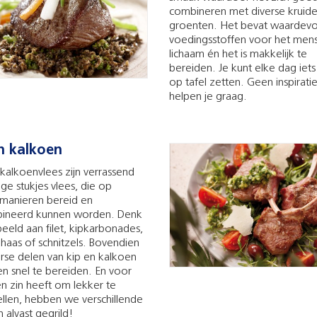
combineren met diverse kruid
groenten. Het bevat waardevo
voedingsstoffen voor het mens
lichaam én het is makkelijk te
bereiden. Je kunt elke dag iets
op tafel zetten. Geen inspirat
helpen je graag.
n kalkoen
 kalkoenvlees zijn verrassend
ige stukjes vlees, die op
 manieren bereid en
ineerd kunnen worden. Denk
beeld aan filet, kipkarbonades,
haas of schnitzels. Bovendien
erse delen van kip en kalkoen
n snel te bereiden. En voor
n zin heeft om lekker te
llen, hebben we verschillende
 alvast gegrild!