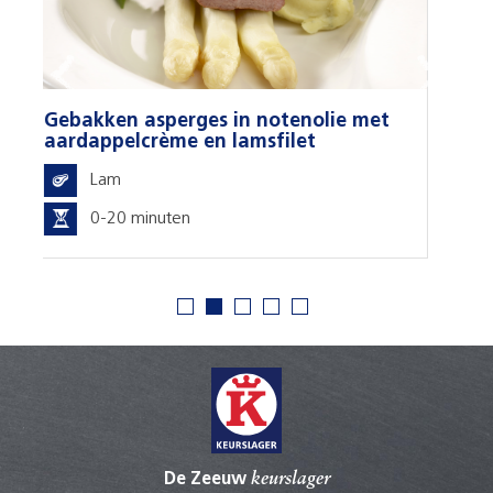
Lamsrollade
Borst
Lamsrollade
Schouder
lie met
Combinatie van lamskarbonade m
Lamsschenkel
lamsfilet en groenten
Schenkel
Lamsshoarma
Lam
Vang
40-60 minuten
Lamsstooflap
Schouder
Lamsstoofvlees
Hals
Lamszadel
Lamszadel
Pompoentje
Schouder
Wang en tong
Kop
De Zeeuw
keurslager