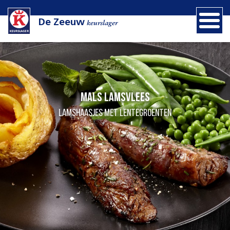
De Zeeuw
keurslager
Mals lamsvlees
Lamshaasjes met lentegroenten