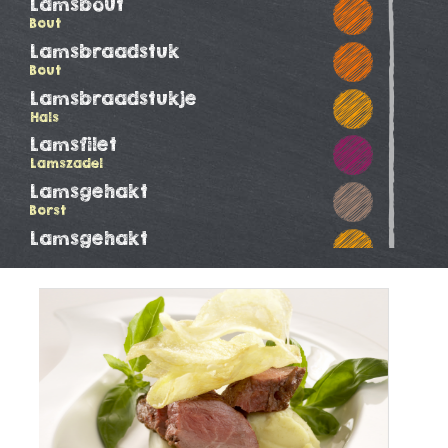
Lamsbout
Bout
Lamsbraadstuk
Bout
Lamsbraadstukje
Hals
Lamsfilet
Lamszadel
Lamsgehakt
Borst
Lamsgehakt
Hals
Lamshaas
Lamszadel
Lamskotelet
Lamskotelet
Lamsrack
Lamskotelet
Lamsrollade
Hals