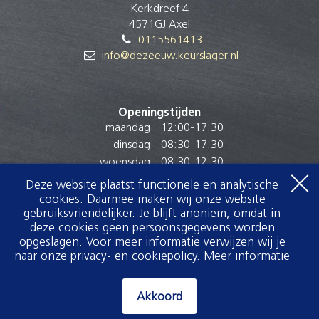
Kerkdreef 4
4571GJ Axel
0115561413
info@dezeeuw.keurslager.nl
Openingstijden
maandag
12:00
-
17:30
dinsdag
08:30
-
17:30
woensdag
08:30
-
12:30
donderdag
08:30
-
17:30
Deze website plaatst functionele en analytische
vrijdag
08:30
-
17:30
cookies. Daarmee maken wij onze website
zaterdag
08:00
-
14:30
gebruiksvriendelijker. Je blijft anoniem, omdat in
deze cookies geen persoonsgegevens worden
zondag
Gesloten
opgeslagen. Voor meer informatie verwijzen wij je
naar onze privacy- en cookiepolicy.
Meer informatie
Akkoord